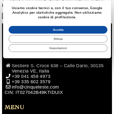
Salva il mio nome, email e sito web in questo
browser per la prossima volta che commento.
Usiamo cookie tecnici e, con il tuo consenso, Google
Analytics per statistiche aggregate. Non utilizziamo
cookie di profilazione.
Accetta
Rifiuta
Impostazioni
CINQUE TESTE
Sestiere S. Croce 638 – Calle Dario, 30135
Venezia VE, Italia
+39 041 458 4973
+39 335 602 3579
info@cinqueteste.com
CIN: IT027042B49KTIDUIX
MENU